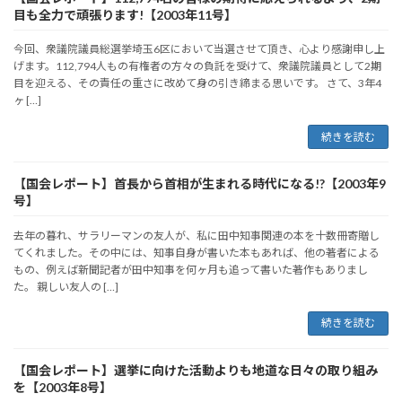
目も全力で頑張ります!【2003年11号】
今回、衆議院議員総選挙埼玉6区において当選させて頂き、心より感謝申し上
げます。112,794人もの有権者の方々の負託を受けて、衆議院議員として2期
目を迎える、その責任の重さに改めて身の引き締まる思いです。 さて、3年4
ヶ […]
続きを読む
【国会レポート】首長から首相が生まれる時代になる!?【2003年9
号】
去年の暮れ、サラリーマンの友人が、私に田中知事関連の本を十数冊寄贈し
てくれました。その中には、知事自身が書いた本もあれば、他の著者による
もの、例えば新聞記者が田中知事を何ヶ月も追って書いた著作もありまし
た。 親しい友人の […]
続きを読む
【国会レポート】選挙に向けた活動よりも地道な日々の取り組み
を【2003年8号】