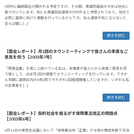
9月中に臨時国会が開かれる予定ですが、その間、衆議院議員の大半は地元に
張り付いています。秋にも衆議院総選挙が行われると予想されており、地元で
必死に選挙に向けた運動を行っているからです。 私も選挙が気にならないと
言えば嘘に […]
続きを読む
【国会レポート】月1回のタウンミーティングで皆さんの率直なご
意見を伺う【2003年7号】
「現場主義」を常に心掛けている私は、有権者の皆さんから直接ご意見を伺
う場として、ほぼ月1回の頻度でタウンミーティングを行っています。ですか
ら年間に選挙区内の4市2町でそれぞれ2回程度開催していますが、いずれも私
の支援者を […]
続きを読む
【国会レポート】契約社会を揺るがす保険業法改正の問題点
【2003年6号】
6月12日の衆院本会議において「保険業法改「正案」が与党の賛成多数で可決