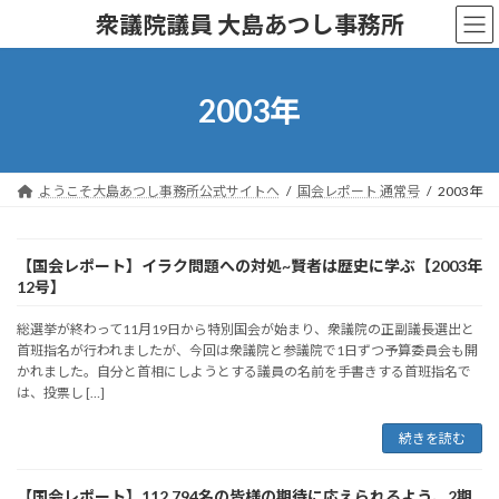
コ
ナ
衆議院議員 大島あつし事務所
ン
ビ
テ
ゲ
ン
ー
ツ
シ
2003年
へ
ョ
ス
ン
キ
に
ッ
移
ようこそ大島あつし事務所公式サイトへ
国会レポート 通常号
2003年
プ
動
【国会レポート】イラク問題への対処~賢者は歴史に学ぶ【2003年
12号】
総選挙が終わって11月19日から特別国会が始まり、衆議院の正副議長選出と
首班指名が行われましたが、今回は衆議院と参議院で1日ずつ予算委員会も開
かれました。自分と首相にしようとする議員の名前を手書きする首班指名で
は、投票し […]
続きを読む
【国会レポート】112,794名の皆様の期待に応えられるよう、2期