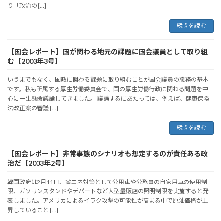
り「政治の […]
続きを読む
【国会レポート】国が関わる地元の課題に国会議員として取り組
む【2003年3号】
いうまでもなく、国政に関わる課題に取り組むことが国会議員の職務の基本
です。私も所属する厚生労働委員会で、国の厚生労働行政に関わる問題を中
心に一生懸命議論してきました。 議論するにあたっては、例えば、健康保険
法改正案の審議 […]
続きを読む
【国会レポート】非常事態のシナリオも想定するのが責任ある政
治だ【2003年2号】
韓国政府は2月11日、省エネ対策として公用車や公務員の自家用車の使用制
限、ガソリンスタンドやデパートなど大型量販店の照明制限を実施すると発
表しました。アメリカによるイラク攻撃の可能性が高まる中で原油価格が上
昇していること […]