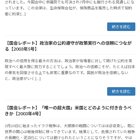
されました。今国会中に参議院でも可決され7月中にも施行される見通しにな
っています。 この法律は、生命保険会社が、保険商品を販売した時点で契約
者に約束 […]
続きを読む
【国会レポート】政治家の公約遵守が政策実行への信頼につなが
る【2003年5号】
政治への信用を得る最大の方法は、政治家が有権者に対して掲げた公約を実
現すべく最大限に努力することでしょう。政治への信頼こそが、たとえば日本
の景気を回復させる上でも非常に重要なのです。国民が政治を信頼しない
と、政治家がいく […]
続きを読む
【国会レポート】「唯一の超大国」米国とどのように付き合うべ
きか【2003年4号】
3月20日に始まったイラク戦争は、大規模の戦闘についてはほぼ収束し、既に
世界の関心は戦後体制に移ってきています。結果として、危惧されていた戦争
の長期化・泥沼化については避けられたということになりそうですが、やは