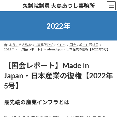
コ
ナ
衆議院議員 大島あつし事務所
ン
ビ
テ
ゲ
ン
ー
ツ
シ
2022年
へ
ョ
ス
ン
キ
に
ッ
移
ようこそ大島あつし事務所公式サイトへ
国会レポート 通常号
プ
動
2022年
【国会レポート】Made in Japan・日本産業の復権【2022年5号】
【国会レポート】Made in
Japan・日本産業の復権【2022年
5号】
最先端の産業インフラとは