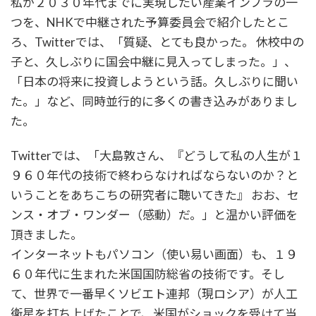
私が２０３０年代までに実現したい産業インフラの一
つを、NHKで中継された予算委員会で紹介したとこ
ろ、Twitterでは、「質疑、とても良かった。 休校中の
子と、久しぶりに国会中継に見入ってしまった。」、
「日本の将来に投資しようという話。久しぶりに聞い
た。」など、同時並行的に多くの書き込みがありまし
た。
Twitterでは、「大島敦さん、『どうして私の人生が１
９６０年代の技術で終わらなければならないのか？と
いうことをあちこちの研究者に聴いてきた』 おお、セ
ンス・オブ・ワンダー（感動）だ。」と温かい評価を
頂きました。
インターネットもパソコン（使い易い画面）も、１９
６０年代に生まれた米国国防総省の技術です。そし
て、世界で一番早くソビエト連邦（現ロシア）が人工
衛星を打ち上げたことで、米国がショックを受けて当