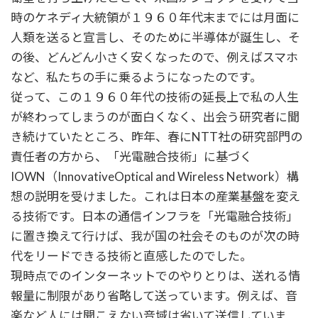
時のケネディ大統領が１９６０年代末までには月面に
人類を送ると宣言し、そのために半導体が誕生し、そ
の後、どんどん小さく安くなったので、例えばスマホ
など、私たちの手に乗るようになったのです。
従って、この１９６０年代の技術の延長上で私の人生
が終わってしまうのが面白くなく、出会う研究者に聞
き続けていたところ、昨年、春にNTT社の研究部門の
責任者の方から、「光電融合技術」に基づく
IOWN（InnovativeOptical and Wireless Network）構
想の説明を受けました。これは日本の産業基盤を変え
る技術です。日本の通信インフラを「光電融合技術」
に置き換えて行けば、我が国の社会そのものが次の時
代をリードできる技術と直感したのでした。
現時点でのインターネットでのやりとりは、送れる情
報量に制限があり省略して送っています。例えば、音
楽など人には聞こえない音域は省いて送信していま