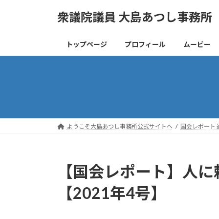
コ
ナ
衆議院議員 大島あつし事務所
ン
ビ
テ
ゲ
ン
ー
トップページ
プロフィール
ムービー
ツ
シ
へ
ョ
ス
ン
キ
に
ッ
移
プ
動
ようこそ大島あつし事務所公式サイトへ
国会レポート 
【国会レポート】人に
【2021年4号】