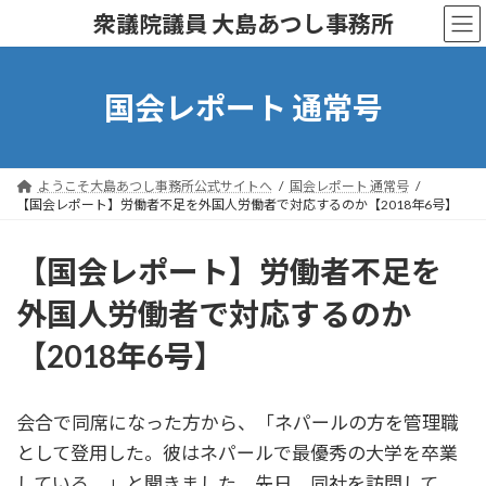
コ
ナ
衆議院議員 大島あつし事務所
ン
ビ
テ
ゲ
ン
ー
ツ
シ
国会レポート 通常号
へ
ョ
ス
ン
キ
に
ッ
移
ようこそ大島あつし事務所公式サイトへ
国会レポート 通常号
プ
動
【国会レポート】労働者不足を外国人労働者で対応するのか【2018年6号】
【国会レポート】労働者不足を
外国人労働者で対応するのか
【2018年6号】
会合で同席になった方から、「ネパールの方を管理職
として登用した。彼はネパールで最優秀の大学を卒業
している。」と聞きました。先日、同社を訪問して、