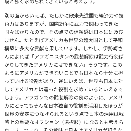
段と強く求められてきていると考えます。
別の面からいえば、たしかに欧米先進国も経済力や技
術力はありますが、国際紛争に武力で関わってきた
国々ばかりなので、その点での信頼感は日本には及び
ません。たとえばアメリカも世界の超大国として平和
構築に多大な貢献を果しています。しかし、伊勢崎さ
んによれば「アフガニスタンの武装解除は武力行使ば
かりしてきたアメリカにはできない」そうです。この
ようにアメリカができないことでも日本なら十分に担
っていける役割があり、逆にいえば、世界も日本に対
してアメリカとは違った役割を求めているといえるで
しょう。アフガンでの武装解除の例のように、アメリ
カにとってもそんな日本独自の役割を活用したほうが
世界の安定につなげられるという点で日本の活用は戦
略上の重要なオプション（選択肢）になるとも考えら
れます。つまり、その意味で日本はアメリカが担えな