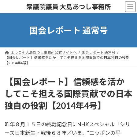
コ
ナ
衆議院議員 大島あつし事務所
ン
ビ
テ
ゲ
ン
ー
ツ
シ
国会レポート 通常号
へ
ョ
ス
ン
キ
に
ッ
移
ようこそ大島あつし事務所公式サイトへ
国会レポート 通常号
プ
動
【国会レポート】信頼感を活かしてこそ担える国際貢献での日本独自の役割
【2014年4号】
【国会レポート】信頼感を活か
してこそ担える国際貢献での日本
独自の役割【2014年4号】
昨年８月１５日の終戦記念日にNHKスペシャル「シリ
ーズ日本新生・戦後６８年／いま、“ニッポンの平