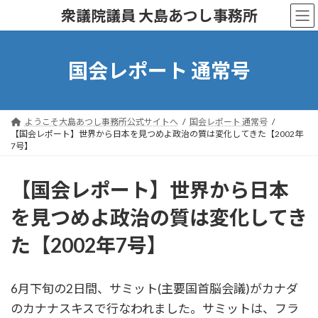
コ
ナ
衆議院議員 大島あつし事務所
ン
ビ
テ
ゲ
ン
ー
ツ
シ
国会レポート 通常号
へ
ョ
ス
ン
キ
に
ッ
移
ようこそ大島あつし事務所公式サイトへ
国会レポート 通常号
プ
動
【国会レポート】世界から日本を見つめよ政治の質は変化してきた【2002年
7号】
【国会レポート】世界から日本
を見つめよ政治の質は変化してき
た【2002年7号】
6月下旬の2日間、サミット(主要国首脳会議)がカナダ
のカナナスキスで行なわれました。サミットは、フラ