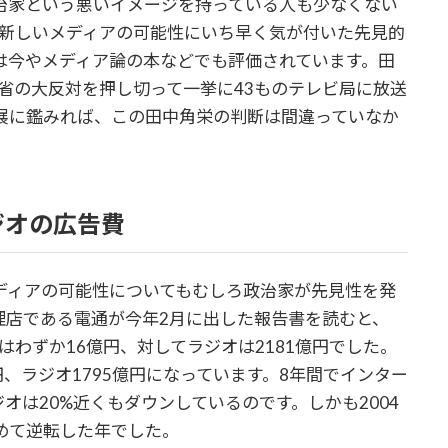
治家という悪いイメージを持っている人も少なくない
う新しいメディアの可能性にいち早く気が付いた先見的
は今やメディア論の本などでも評価されています。田
政省の大反対を押し切って一挙に43ものテレビ局に放送
展に鑑みれば、この田中角栄の判断は間違っていなか
ジオの広告費
ディアの可能性についてもむしろ政治家が先見性を発
理店である電通が今年2月に出した報告書を読むと、
はわずか16億円、対してラジオは2181億円でした。
億円、ラジオ1795億円になっています。8年間でインター
オは20%近くもダウンしているのです。しかも2004
めて逆転した年でした。