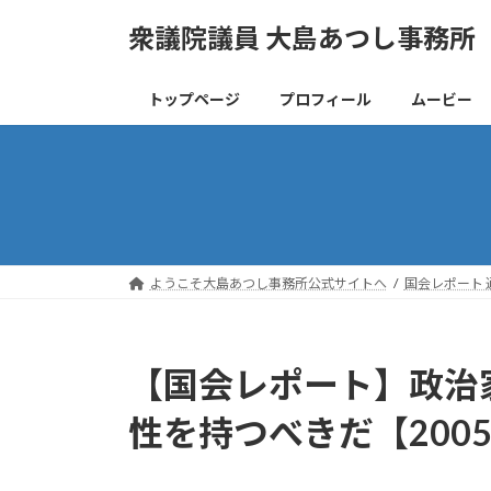
コ
ナ
衆議院議員 大島あつし事務所
ン
ビ
テ
ゲ
ン
ー
トップページ
プロフィール
ムービー
ツ
シ
へ
ョ
ス
ン
キ
に
ッ
移
プ
動
ようこそ大島あつし事務所公式サイトへ
国会レポート 
【国会レポート】政治
性を持つべきだ【200