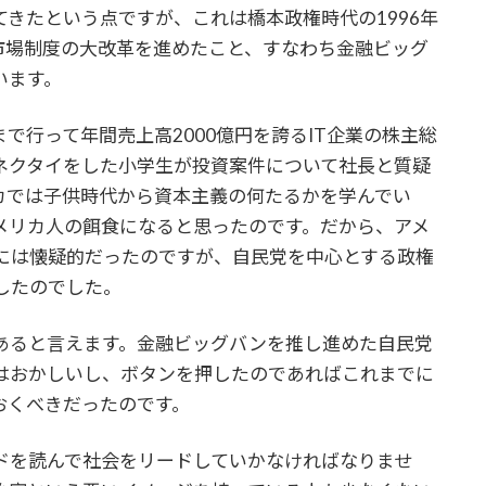
きたという点ですが、これは橋本政権時代の1996年
市場制度の大改革を進めたこと、すなわち金融ビッグ
います。
で行って年間売上高2000億円を誇るIT企業の株主総
ネクタイをした小学生が投資案件について社長と質疑
カでは子供時代から資本主義の何たるかを学んでい
メリカ人の餌食になると思ったのです。だから、アメ
には懐疑的だったのですが、自民党を中心とする政権
したのでした。
あると言えます。金融ビッグバンを推し進めた自民党
はおかしいし、ボタンを押したのであればこれまでに
おくべきだったのです。
ドを読んで社会をリードしていかなければなりませ