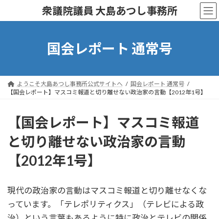
コ
ナ
衆議院議員 大島あつし事務所
ン
ビ
テ
ゲ
ン
ー
ツ
シ
国会レポート 通常号
へ
ョ
ス
ン
キ
に
ッ
移
ようこそ大島あつし事務所公式サイトへ
国会レポート 通常号
プ
動
【国会レポート】マスコミ報道と切り離せない政治家の言動【2012年1号】
【国会レポート】マスコミ報道
と切り離せない政治家の言動
【2012年1号】
現代の政治家の言動はマスコミ報道と切り離せなくな
っています。「テレポリティクス」（テレビによる政
治）という言葉もあるように特に政治とテレビの関係