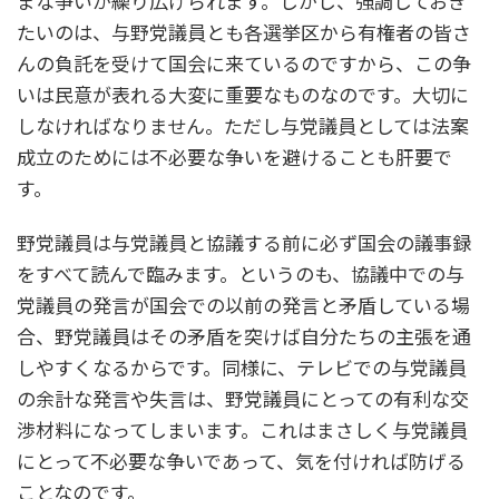
まな争いが繰り広げられます。しかし、強調しておき
たいのは、与野党議員とも各選挙区から有権者の皆さ
んの負託を受けて国会に来ているのですから、この争
いは民意が表れる大変に重要なものなのです。大切に
しなければなりません。ただし与党議員としては法案
成立のためには不必要な争いを避けることも肝要で
す。
野党議員は与党議員と協議する前に必ず国会の議事録
をすべて読んで臨みます。というのも、協議中での与
党議員の発言が国会での以前の発言と矛盾している場
合、野党議員はその矛盾を突けば自分たちの主張を通
しやすくなるからです。同様に、テレビでの与党議員
の余計な発言や失言は、野党議員にとっての有利な交
渉材料になってしまいます。これはまさしく与党議員
にとって不必要な争いであって、気を付ければ防げる
ことなのです。