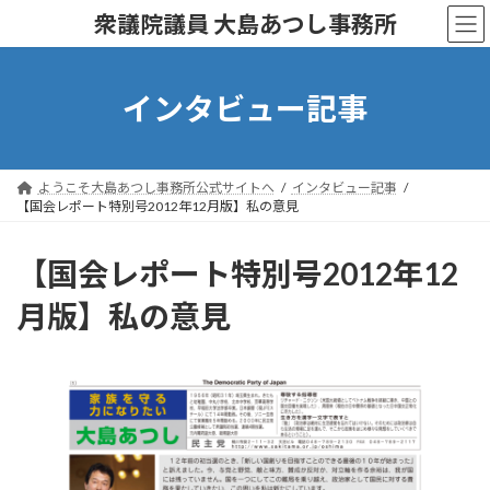
コ
ナ
衆議院議員 大島あつし事務所
ン
ビ
テ
ゲ
ン
ー
ツ
シ
インタビュー記事
へ
ョ
ス
ン
キ
に
ッ
移
ようこそ大島あつし事務所公式サイトへ
インタビュー記事
プ
動
【国会レポート特別号2012年12月版】私の意見
【国会レポート特別号2012年12
月版】私の意見