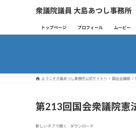
コ
ナ
衆議院議員 大島あつし事務所
ン
ビ
テ
ゲ
ン
ー
トップページ
プロフィール
ムービー
ツ
シ
へ
ョ
ス
ン
キ
に
ッ
移
プ
動
ようこそ大島あつし事務所公式サイトへ
国会会議録
第213回国会衆議院憲
新しいタブで開く
ダウンロード