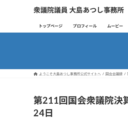
コ
ナ
衆議院議員 大島あつし事務所
ン
ビ
テ
ゲ
ン
ー
トップページ
プロフィール
ムービー
ツ
シ
へ
ョ
ス
ン
キ
に
ッ
移
プ
動
ようこそ大島あつし事務所公式サイトへ
国会会議録
第211回国会衆議院決
24日